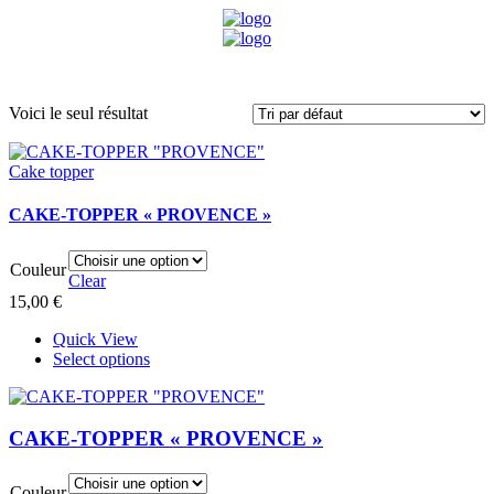
Menu
Voici le seul résultat
Cake topper
CAKE-TOPPER « PROVENCE »
Couleur
Clear
15,00
€
Quick View
Ce
Select options
produit
a
plusieurs
CAKE-TOPPER « PROVENCE »
variations.
Les
options
Couleur