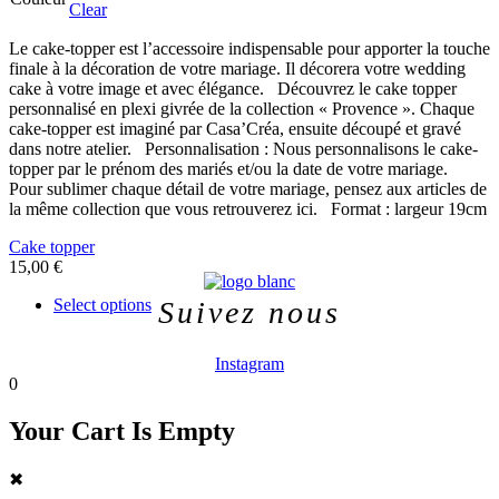
peuvent
Clear
être
choisies
Le cake-topper est l’accessoire indispensable pour apporter la touche
sur
finale à la décoration de votre mariage. Il décorera votre wedding
la
cake à votre image et avec élégance. Découvrez le cake topper
page
personnalisé en plexi givrée de la collection « Provence ». Chaque
du
cake-topper est imaginé par Casa’Créa, ensuite découpé et gravé
produit
dans notre atelier. Personnalisation : Nous personnalisons le cake-
topper par le prénom des mariés et/ou la date de votre mariage.
Pour sublimer chaque détail de votre mariage, pensez aux articles de
la même collection que vous retrouverez ici. Format : largeur 19cm
Menu
Cake topper
15,00
€
Ce
Select options
Suivez nous
produit
Menu
a
plusieurs
Instagram
variations.
0
Les
options
Your Cart Is Empty
peuvent
être
✖
choisies