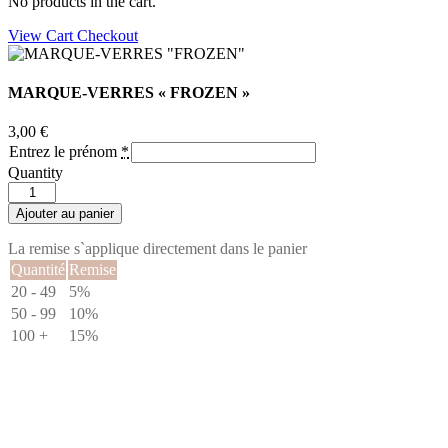
No products in the cart.
View Cart
Checkout
MARQUE-VERRES « FROZEN »
3,00
€
Entrez le prénom
*
Quantity
quantité
de
Ajouter au panier
MARQUE-
VERRES
La remise s`applique directement dans le panier
"FROZEN"
Quantité
Remise
20 - 49
5%
50 - 99
10%
100 +
15%