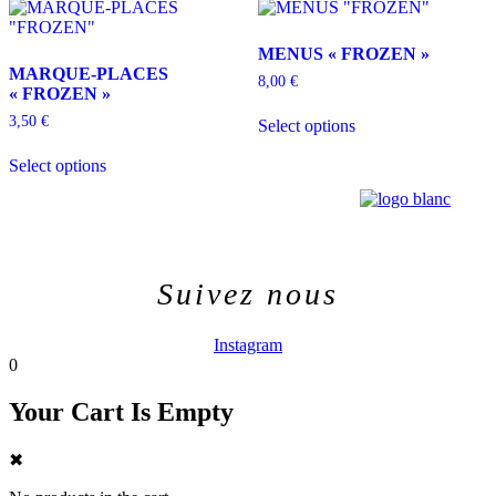
Les
options
MENUS « FROZEN »
peuvent
MARQUE-PLACES
être
8,00
€
« FROZEN »
choisies
sur
3,50
€
Select options
la
page
Select options
du
produit
Menu
Menu
Suivez nous
Instagram
0
Your Cart Is Empty
✖