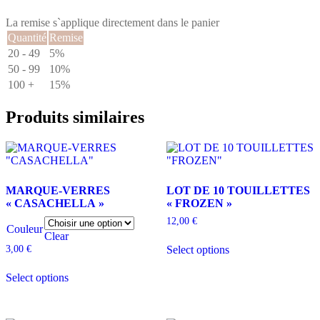
MARQUE-
VERRES
La remise s`applique directement dans le panier
"FROZEN"
Quantité
Remise
20 - 49
5%
50 - 99
10%
100 +
15%
Produits similaires
MARQUE-VERRES
LOT DE 10 TOUILLETTES
« CASACHELLA »
« FROZEN »
12,00
€
Couleur
Clear
Select options
3,00
€
Ce
Select options
produit
a
plusieurs
variations.